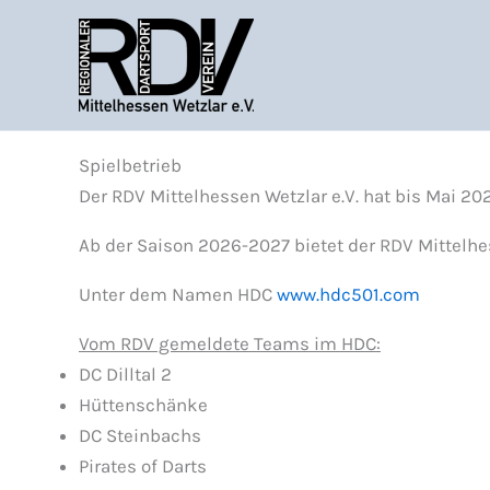
Zum
Inhalt
springen
Spielbetrieb
Der RDV Mittelhessen Wetzlar e.V. hat bis Mai 20
Ab der Saison 2026-2027 bietet der RDV Mittel
Unter dem Namen HDC
www.hdc501.com
Vom RDV gemeldete Teams im HDC:
DC Dilltal 2
Hüttenschänke
DC Steinbachs
Pirates of Darts